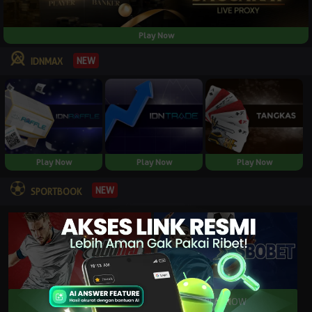
Play Now
NEW
IDNMAX
Play Now
Play Now
Play Now
NEW
SPORTBOOK