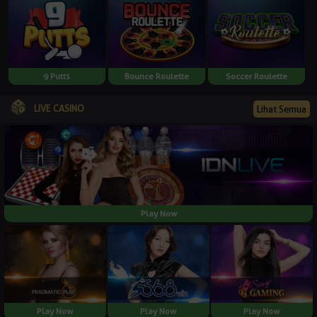
9 Putts
Bounce Roulette
Soccer Roulette
LIVE CASINO
Lihat Semua
Play Now
Play Now
Play Now
Play Now