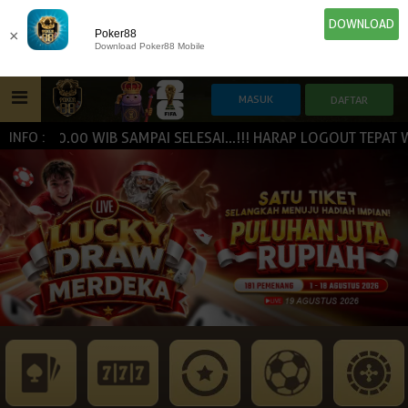
DOWNLOAD
×
Poker88
Download Poker88 Mobile
 10.00 WIB SAMPAI SELESAI...!!! HARAP LOGOUT TEPAT WAKTU
INFO :
HOME
IDN E-LOTTERY
POKER
SLOT GAME
NEW
NEW
SPORTBOOK
LIVE CASINO
IDNLIVE
NEW
ESPORTS
TOGEL
ARCADE
NEW
NEW
NEW
TEMBAK IKAN
IDNRAFFLE
IDNTRADE