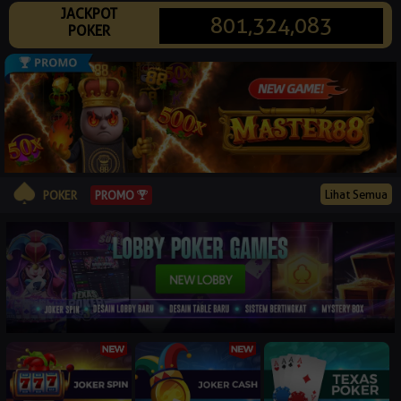
JACKPOT
© 2026 p0k3r88idrasia.net. All Rights Reserved | 18+
801,324,083
POKER
Lihat Semua
PROMO
POKER