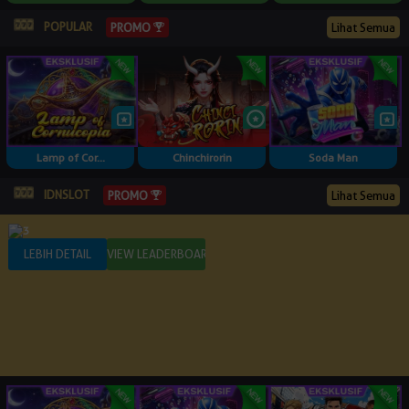
POPULAR
Lihat Semua
PROMO
Lamp of Cor...
Chinchirorin
Soda Man
IDNSLOT
Lihat Semua
PROMO