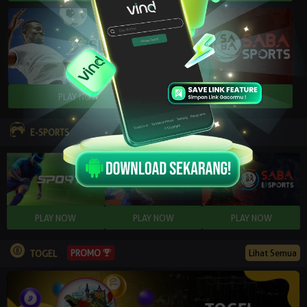
E-SPORTS
Lihat Semua
PROMO
TOGEL