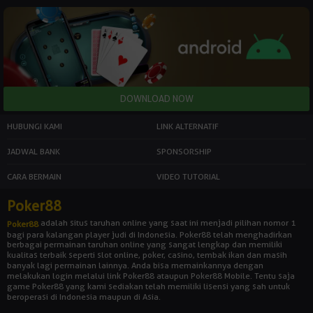
HUBUNGI KAMI
LINK ALTERNATIF
JADWAL BANK
SPONSORSHIP
CARA BERMAIN
VIDEO TUTORIAL
Poker88
adalah situs taruhan online yang saat ini menjadi pilihan nomor 1
Poker88
bagi para kalangan player judi di Indonesia. Poker88 telah menghadirkan
berbagai permainan taruhan online yang sangat lengkap dan memiliki
kualitas terbaik seperti slot online, poker, casino, tembak ikan dan masih
banyak lagi permainan lainnya. Anda bisa memainkannya dengan
melakukan login melalui link Poker88 ataupun Poker88 Mobile. Tentu saja
game Poker88 yang kami sediakan telah memiliki lisensi yang sah untuk
beroperasi di Indonesia maupun di Asia.