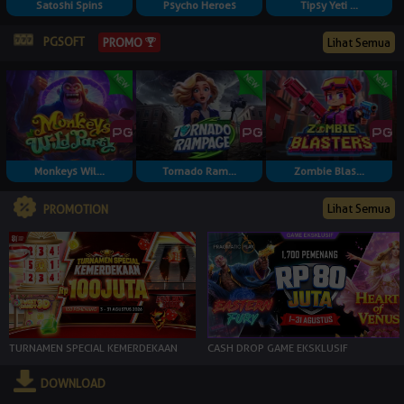
Satoshi Spins
Psycho Heroes
Tipsy Yeti ...
PGSOFT
Lihat Semua
PROMO
Monkeys Wil...
Tornado Ram...
Zombie Blas...
Lihat Semua
PROMOTION
TURNAMEN SPECIAL KEMERDEKAAN
CASH DROP GAME EKSKLUSIF
DOWNLOAD