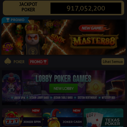
JACKPOT
© 2026 p0k3r88idrasia.net. All Rights Reserved | 18+
917,052,200
POKER
Lihat Semua
PROMO
POKER