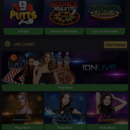
9 Putts
Bounce Roulette
Soccer Roulette
LIVE CASINO
Lihat Semua
Play Now
Play Now
Play Now
Play Now