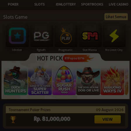
POKER
SLOTS
IDNLOTTERY
SPORTBOOKS
LIVE CASINO
NEW
Slots Game
Lihat Semua
TANGKAS
RTP
DEPOSIT
WITHDRAW
Idnslot
Pgsoft
Pragmatic
Slot Mania
No Limit City
HOT PICK
PROMOSI
RTP up to 97%
DOWNLOAD
REFERRAL
JACKPOT
Tournament Poker Prizes
09 August 2026
VIP MEMBER
Rp. 81,000,000
HUBUNGI KAMI