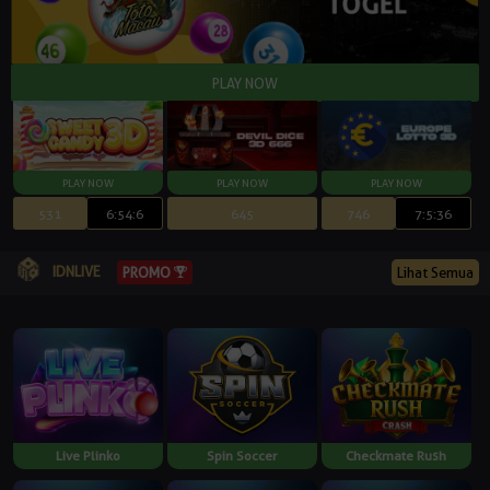
531
6:54:5
645
746
7:5:35
IDNLIVE
Lihat Semua
PROMO
Live Plinko
Spin Soccer
Checkmate Rush