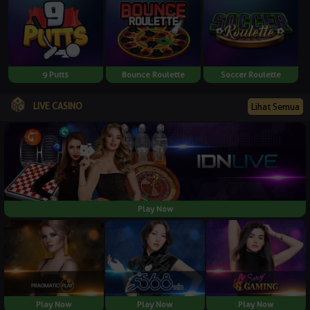
9 Putts
Bounce Roulette
Soccer Roulette
LIVE CASINO
Lihat Semua
Play Now
Play Now
Play Now
Play Now