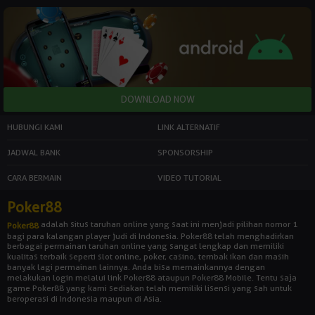
HUBUNGI KAMI
LINK ALTERNATIF
JADWAL BANK
SPONSORSHIP
CARA BERMAIN
VIDEO TUTORIAL
Poker88
adalah situs taruhan online yang saat ini menjadi pilihan nomor 1
Poker88
bagi para kalangan player judi di Indonesia. Poker88 telah menghadirkan
berbagai permainan taruhan online yang sangat lengkap dan memiliki
kualitas terbaik seperti slot online, poker, casino, tembak ikan dan masih
banyak lagi permainan lainnya. Anda bisa memainkannya dengan
melakukan login melalui link Poker88 ataupun Poker88 Mobile. Tentu saja
game Poker88 yang kami sediakan telah memiliki lisensi yang sah untuk
beroperasi di Indonesia maupun di Asia.