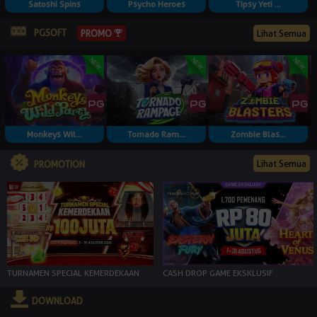
Satoshi Spins
Psycho Heroes
Tipsy Yeti ...
PGSOFT
Lihat Semua
PROMO
Monkeys Wil...
Tornado Ram...
Zombie Blas...
Lihat Semua
PROMOTION
TURNAMEN SPECIAL KEMERDEKAAN
CASH DROP GAME EKSKLUSIF
DOWNLOAD