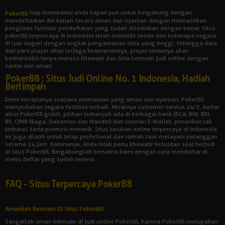
siap membantu anda kapan pun untuk bergabung dengan
Poker88
mendaftarkan diri kalian secara aman dan nyaman dengan memastikan
pengisian formulir pendaftaran yang sudah disediakan dengan benar. Situs
poker88 terpercaya di Indonesia telah memiliki server dari beberapa negara
di luar negeri dengan tingkat pengamanan data yang tinggi, sehingga data
dari para player akan terjaga keamanannya, player tentunya akan
bertransaksi tanpa merasa khawatir dan bisa bermain judi online dengan
santai dan aman.
Poker88 : Situs Judi Online No. 1 Indonesia, Hadiah
Berlimpah
Demi terciptanya suasana permainan yang aman dan nyaman, Poker88
menyediakan segala fasilitas terbaik. Misalnya customer service 24/7, daftar
akun Poker88 gratis, pilihan terbanyak ada di berbagai bank (BCA, BNI, BRI,
BII, CIMB Niaga, Danamon dan Mandiri) dan setoran E-Wallet, penarikan tak
terbatas serta promosi menarik. Situs taruhan online terpercaya di Indonesia
ini juga dilatih untuk tetap profesional dan ramah saat melayani pelanggan
selama 24 jam. Karenanya, Anda tidak perlu khawatir kesulitan saat berjudi
di situs Poker88. Bergabunglah bersama kami dengan cara mendaftar di
menu daftar yang sudah tertera.
FAQ - Situs Terpercaya Poker88
Amankah Bermain Di Situs Poker88?
Sangatlah aman bermain di judi online Poker88, Karena Poker88 merupakan