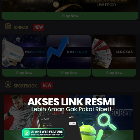
Play Now
NEW
IDNMAX
Play Now
Play Now
Play Now
NEW
SPORTBOOK