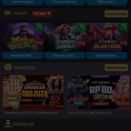
Satoshi Spins
Psycho Heroes
Tipsy Yeti ...
PGSOFT
Lihat Semua
PROMO
Monkeys Wil...
Tornado Ram...
Zombie Blas...
Lihat Semua
PROMOTION
TURNAMEN SPECIAL KEMERDEKAAN
CASH DROP GAME EKSKLUSIF
DOWNLOAD