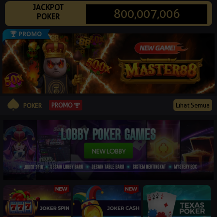
JACKPOT
© 2026 p0k3r88idrasia.net. All Rights Reserved | 18+
800,007,006
POKER
Lihat Semua
PROMO
POKER