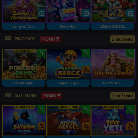
Lamp of Cor...
Soda Man
2026 GOLDEN...
PRAGMATIC
Lihat Semua
PROMO
Poker88 Mah...
Super Serge
Hearts of V...
SLOT MANIA
Lihat Semua
PROMO