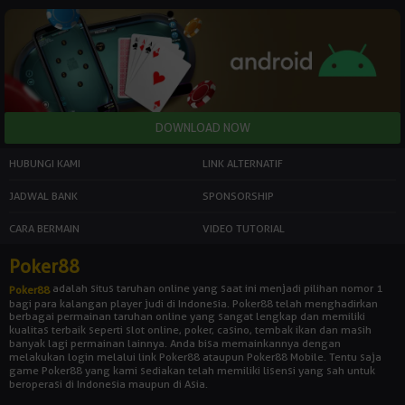
HUBUNGI KAMI
LINK ALTERNATIF
JADWAL BANK
SPONSORSHIP
CARA BERMAIN
VIDEO TUTORIAL
Poker88
adalah situs taruhan online yang saat ini menjadi pilihan nomor 1
Poker88
bagi para kalangan player judi di Indonesia. Poker88 telah menghadirkan
berbagai permainan taruhan online yang sangat lengkap dan memiliki
kualitas terbaik seperti slot online, poker, casino, tembak ikan dan masih
banyak lagi permainan lainnya. Anda bisa memainkannya dengan
melakukan login melalui link Poker88 ataupun Poker88 Mobile. Tentu saja
game Poker88 yang kami sediakan telah memiliki lisensi yang sah untuk
beroperasi di Indonesia maupun di Asia.