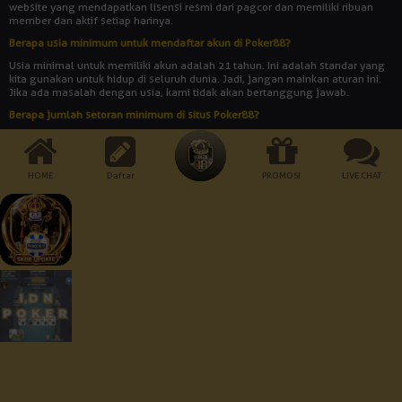
website yang mendapatkan lisensi resmi dari pagcor dan memiliki ribuan
member dan aktif setiap harinya.
Berapa usia minimum untuk mendaftar akun di Poker88?
Usia minimal untuk memiliki akun adalah 21 tahun. Ini adalah standar yang
kita gunakan untuk hidup di seluruh dunia. Jadi, jangan mainkan aturan ini.
Jika ada masalah dengan usia, kami tidak akan bertanggung jawab.
Berapa jumlah setoran minimum di situs Poker88?
Jumlah setoran minimum adalah Rp 10.000. Bukankah itu rendah? Dengan
uang yang begitu banyak, Anda bisa memainkan semua jenis permainan
yang disediakan oleh agen judi online POKER88.
HOME
Daftar
PROMOSI
LIVE CHAT
Cara Pembayaran:
Dukungan Perangkat :
Keamanan Terjamin :
© 2026 Poker88. All Rights Reserved | 18+