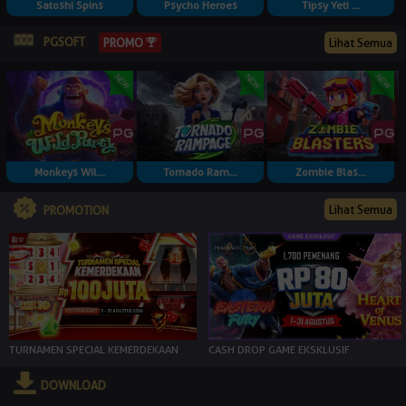
Satoshi Spins
Psycho Heroes
Tipsy Yeti ...
PGSOFT
Lihat Semua
PROMO
Monkeys Wil...
Tornado Ram...
Zombie Blas...
Lihat Semua
PROMOTION
TURNAMEN SPECIAL KEMERDEKAAN
CASH DROP GAME EKSKLUSIF
DOWNLOAD