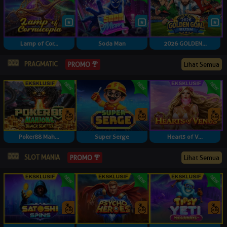
Lamp of Cor...
Soda Man
2026 GOLDEN...
PRAGMATIC
Lihat Semua
PROMO
Poker88 Mah...
Super Serge
Hearts of V...
SLOT MANIA
Lihat Semua
PROMO