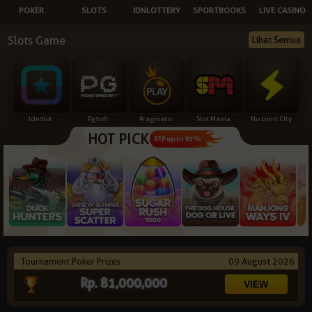
POKER
SLOTS
IDNLOTTERY
SPORTBOOKS
LIVE CASINO
NEW
Slots Game
Lihat Semua
TANGKAS
RTP
DEPOSIT
WITHDRAW
Idnslot
Pgsoft
Pragmatic
Slot Mania
No Limit City
HOT PICK
PROMOSI
RTP up to 97%
DOWNLOAD
REFERRAL
JACKPOT
Tournament Poker Prizes
09 August 2026
VIP MEMBER
Rp. 81,000,000
HUBUNGI KAMI