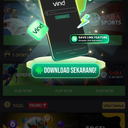
E-SPORTS
Lihat Semua
PROMO
TOGEL