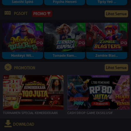
Satoshi Spins
Psycho Heroes
Tipsy Yeti ...
PGSOFT
Lihat Semua
PROMO
Monkeys Wil...
Tornado Ram...
Zombie Blas...
Lihat Semua
PROMOTION
TURNAMEN SPECIAL KEMERDEKAAN
CASH DROP GAME EKSKLUSIF
DOWNLOAD