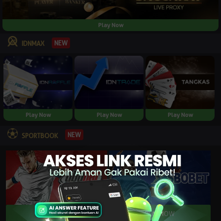
Play Now
NEW
IDNMAX
Play Now
Play Now
Play Now
NEW
SPORTBOOK