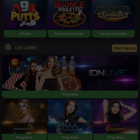
9 Putts
Bounce Roulette
Soccer Roulette
LIVE CASINO
Lihat Semua
Play Now
Play Now
Play Now
Play Now