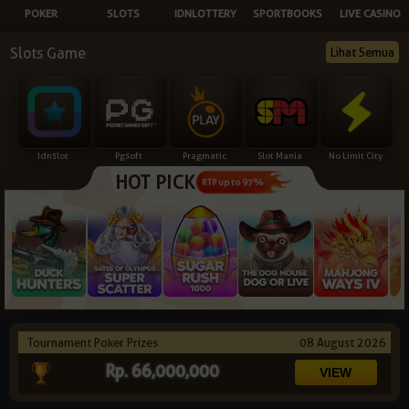
POKER
SLOTS
IDNLOTTERY
SPORTBOOKS
LIVE CASINO
NEW
Slots Game
Lihat Semua
TANGKAS
RTP
DEPOSIT
WITHDRAW
Idnslot
Pgsoft
Pragmatic
Slot Mania
No Limit City
HOT PICK
PROMOSI
RTP up to 97%
DOWNLOAD
REFERRAL
JACKPOT
Tournament Poker Prizes
08 August 2026
VIP MEMBER
Rp. 66,000,000
HUBUNGI KAMI