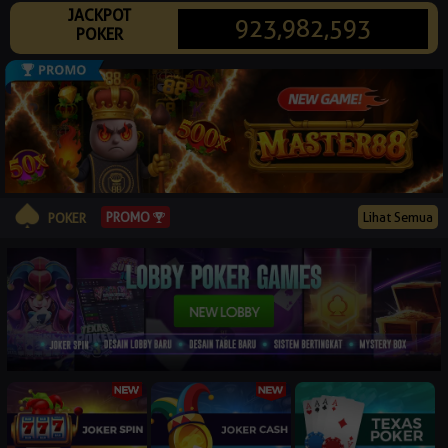
JACKPOT
© 2026 p0k3r88idrasia.net. All Rights Reserved | 18+
923,982,593
POKER
Lihat Semua
PROMO
POKER