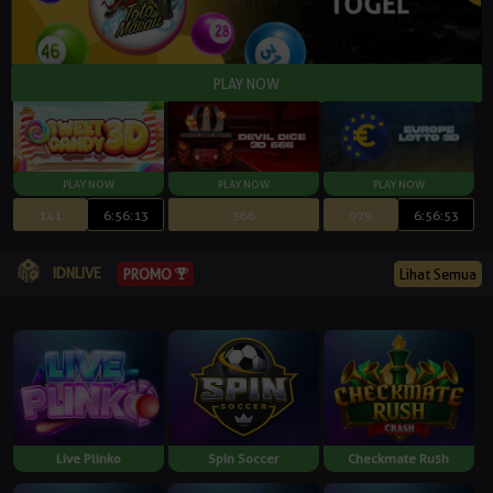
141
6:56:12
366
929
6:56:52
IDNLIVE
Lihat Semua
PROMO
Live Plinko
Spin Soccer
Checkmate Rush