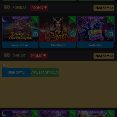
POPULAR
Lihat Semua
PROMO
Lamp of Cor...
Chinchirorin
Soda Man
IDNSLOT
Lihat Semua
PROMO