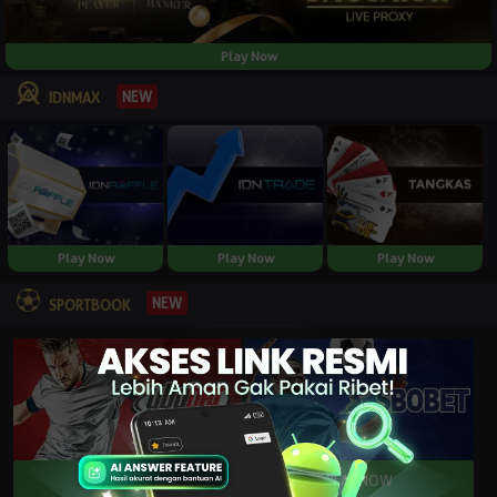
Play Now
NEW
IDNMAX
Play Now
Play Now
Play Now
NEW
SPORTBOOK