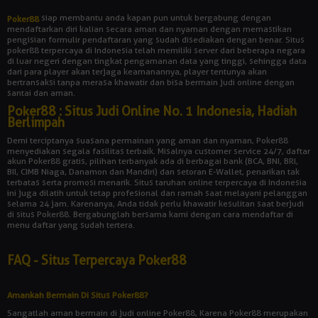
siap membantu anda kapan pun untuk bergabung dengan
Poker88
mendaftarkan diri kalian secara aman dan nyaman dengan memastikan
pengisian formulir pendaftaran yang sudah disediakan dengan benar. Situs
poker88 terpercaya di Indonesia telah memiliki server dari beberapa negara
di luar negeri dengan tingkat pengamanan data yang tinggi, sehingga data
dari para player akan terjaga keamanannya, player tentunya akan
bertransaksi tanpa merasa khawatir dan bisa bermain judi online dengan
santai dan aman.
Poker88 : Situs Judi Online No. 1 Indonesia, Hadiah
Berlimpah
Demi terciptanya suasana permainan yang aman dan nyaman, Poker88
menyediakan segala fasilitas terbaik. Misalnya customer service 24/7, daftar
akun Poker88 gratis, pilihan terbanyak ada di berbagai bank (BCA, BNI, BRI,
BII, CIMB Niaga, Danamon dan Mandiri) dan setoran E-Wallet, penarikan tak
terbatas serta promosi menarik. Situs taruhan online terpercaya di Indonesia
ini juga dilatih untuk tetap profesional dan ramah saat melayani pelanggan
selama 24 jam. Karenanya, Anda tidak perlu khawatir kesulitan saat berjudi
di situs Poker88. Bergabunglah bersama kami dengan cara mendaftar di
menu daftar yang sudah tertera.
FAQ - Situs Terpercaya Poker88
Amankah Bermain Di Situs Poker88?
Sangatlah aman bermain di judi online Poker88, Karena Poker88 merupakan