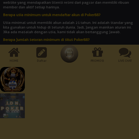
website yang mendapatkan lisensi resmi dari pagcor dan memiliki ribuan
member dan aktif setiap harinya.
Berapa usia minimum untuk mendaftar akun di Poker88?
Usia minimal untuk memiliki akun adalah 21 tahun. Ini adalah standar yang
kita gunakan untuk hidup di seluruh dunia. Jadi, jangan mainkan aturan ini.
Jika ada masalah dengan usia, kami tidak akan bertanggung jawab.
Berapa jumlah setoran minimum di situs Poker88?
Jumlah setoran minimum adalah Rp 10.000. Bukankah itu rendah? Dengan
uang yang begitu banyak, Anda bisa memainkan semua jenis permainan
yang disediakan oleh agen judi online POKER88.
HOME
Daftar
PROMOSI
LIVE CHAT
Cara Pembayaran:
Dukungan Perangkat :
Keamanan Terjamin :
© 2026 Poker88. All Rights Reserved | 18+